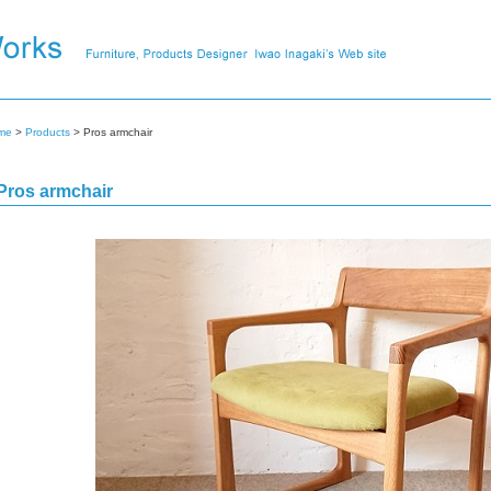
me
>
Products
> Pros armchair
Pros armchair