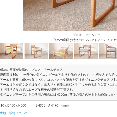
プロス アームチェア
低めの座面が特徴のコンパクトアームチェア
低めの座面が特徴の プロス アームチェア
座面高は36cmで一般的なダイニングチェアよりも低めですので、小柄な方でも足
アームも背板も低い位置にあり、コンパクトな印象を受けるダイニングチェアです
アームは肘を置く為ではなく、出入りする際に自然と手でつかめるような高さにし
すり脚構造なのでスムーズな椅子の移動が可能です。
ダイニングテーブルをご使用の場合にはH660mm前後の高さの物をお勧め致します
10 x D450 x H600 SH360 AH470 (mm)
生地・張地について
〕